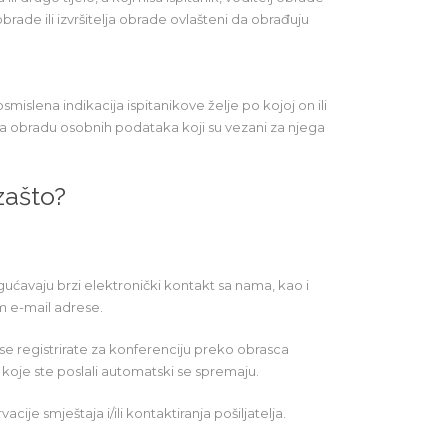
 obrade ili izvršitelja obrade ovlašteni da obrađuju
mislena indikacija ispitanikove želje po kojoj on ili
 na obradu osobnih podataka koji su vezani za njega
zašto?
ćavaju brzi elektronički kontakt sa nama, kao i
m e-mail adrese.
se registrirate za konferenciju preko obrasca
 koje ste poslali automatski se spremaju.
ije smještaja i/ili kontaktiranja pošiljatelja.