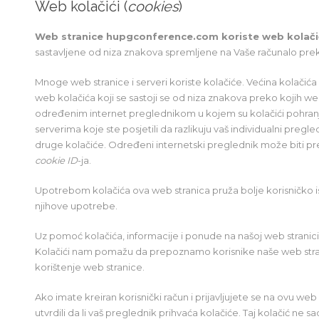
Web kolačići (
cookies
)
Web stranice hupgconference.com koriste web kolači
sastavljene od niza znakova spremljene na Vaše računalo pre
Mnoge web stranice i serveri koriste kolačiće. Većina kolačića 
web kolačića koji se sastoji se od niza znakova preko kojih we
određenim internet preglednikom u kojem su kolačići pohranj
serverima koje ste posjetili da razlikuju vaš individualni preg
druge kolačiće. Određeni internetski preglednik može biti pr
cookie ID
-ja.
Upotrebom kolačića ova web stranica pruža bolje korisničko is
njihove upotrebe.
Uz pomoć kolačića, informacije i ponude na našoj web stranici 
Kolačići nam pomažu da prepoznamo korisnike naše web strani
korištenje web stranice.
Ako imate kreiran korisnički račun i prijavljujete se na ovu we
utvrdili da li vaš preglednik prihvaća kolačiće. Taj kolačić ne