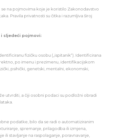
 se na pojmovima koje je koristilo Zakonodavstvo
a. Pravila privatnosti su čitka i razumljiva široj
i sljedeći pojmovi:
ntificiranu fizičku osobu („ispitanik“). Identificirana
ndirektno, po imenu i prezimenu, identifikacijskom
izički, psihički, genetski, mentalni, ekonomski,
ože utvrditi, a čiji osobni podaci su podložni obradi
dataka.
sobne podatke, bilo da se radi o automatiziranim
kturiranje, spremanje, prilagodba ili izmjena,
e ili stavljanje na raspolaganje, poravnavanje,