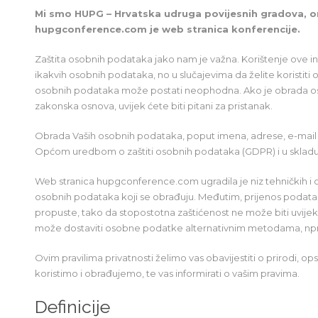
Mi smo HUPG – Hrvatska udruga povijesnih gradova, o
hupgconference.com je web stranica konferencije.
Zaštita osobnih podataka jako nam je važna. Korištenje ove in
ikakvih osobnih podataka, no u slučajevima da želite koristit
osobnih podataka može postati neophodna. Ako je obrada os
zakonska osnova, uvijek ćete biti pitani za pristanak.
Obrada Vaših osobnih podataka, poput imena, adrese, e-mail adre
Općom uredbom o zaštiti osobnih podataka (GDPR) i u sklad
Web stranica hupgconference.com ugradila je niz tehničkih i o
osobnih podataka koji se obrađuju. Međutim, prijenos podat
propuste, tako da stopostotna zaštićenost ne može biti uvijek
može dostaviti osobne podatke alternativnim metodama, npr
Ovim pravilima privatnosti želimo vas obavijestiti o prirodi, o
koristimo i obrađujemo, te vas informirati o vašim pravima.
Definicije