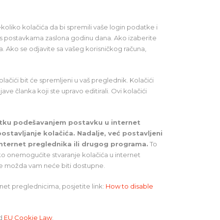
ekoliko kolačića da bi spremili vaše login podatke i
ći s postavkama zaslona godinu dana. Ako izaberite
. Ako se odjavite sa vašeg korisničkog računa,
lačići bit će spremljeni u vaš preglednik. Kolačići
e članka koji ste upravo editirali. Ovi kolačići
nutku podešavanjem postavku u internet
ostavljanje kolačića. Nadalje, već postavljeni
internet preglednika ili drugog programa.
To
o onemogućite stvaranje kolačića u internet
ice možda vam neće biti dostupne.
net preglednicima, posjetite link:
How to disable
d
EU Cookie Law
.