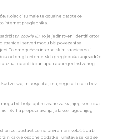
će.
Kolačići su male tekstualne datoteke
ko internet preglednika.
sadrži tzv.
cookie ID.
To je jedinstveni identifikator
b stranice i serveri mogu biti povezani sa
eni. To omogućava internetskim stranicama i
lednik od drugih internetskih preglednika koji sadrže
epoznat i identificiran upotrebom jedinstvenog
kustvo svojim posjetiteljima, nego bi to bilo bez
mogu biti bolje optimizirane za krajnjeg korisnika.
ci. Svrha prepoznavanja je lakše i ugodnijeg
b stranicu, postavit ćemo privremeni kolačić da bi
 sadrži nikakve osobne podatke i uništava se kad se