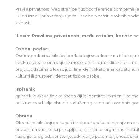
Pravila privatnosti web stranice hupgconference.com temelje
EU pri izradi i prihvaćanju Opće Uredbe o zaštiti osobnih podatak
javnosti.
U ovim Pravilima privatnosti, među ostalim, koriste se 
Osobni podaci
Osobni podaci su bilo koji podaci koji se odnose na bilo koju ide
fizička osoba je ona koju se može identificirati, direktno ili i
broju, podacima o lokaciji, online identifikatorima kao što su f
kulturni ili društveni identitet fizičke osobe.
Ispitanik
Ispitanik je svaka fizička osoba čiji je identitet utvrđen ili se m
od strane voditelja obrade zaduženog za obradu osobnih po
Obrada
Obrada je bilo koji postupak ili set postupaka primjenjiv na o
procesima kao što su prikupljanje, snimanje, organizacija, stru
vađenje, pregled, korištenje, otkrivanje putem prijenosa, širenj