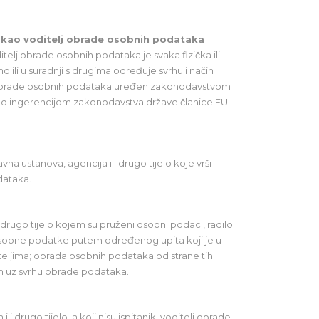
 kao voditelj obrade osobnih podataka
elj obrade osobnih podataka je svaka fizička ili
o ili u suradnji s drugima određuje svrhu i način
n obrade osobnih podataka uređen zakonodavstvom
e pod ingerencijom zakonodavstva države članice EU-
avna ustanova, agencija ili drugo tijelo koje vrši
dataka.
li drugo tijelo kojem su pruženi osobni podaci, radilo
me osobne podatke putem određenog upita koji je u
teljima; obrada osobnih podataka od strane tih
nim uz svrhu obrade podataka.
ili drugo tijelo, a koji nisu ispitanik, voditelj obrade