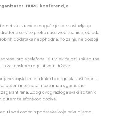
rganizatori HUPG konferencije.
ternetske stranice moguće je i bez ostavljanja
i određene servise preko naše web stranice, obrada
obnih podataka neophodna, no za nju ne postoji
se, broja telefona i sl. uvijek će biti u skladu sa
u sa zakonskom regulativom države.
rganizacijskih mjera kako bi osigurala zaštićenost
aka putem interneta može imati sigurnosne
 zagarantirana. Zbog ovog razloga svaki ispitanik
. putem telefonskog poziva.
psegu i svrsi osobnih podataka koje prikupljamo,