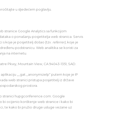
pročitajte u sljedećem poglavlju.
eb stranice Google Analytics sa funkcijom
dataka o ponašanju posjetitelja web stranica. Servis
 s koje je posjetitelj došao (tzv.
referrer),
koje je
određenu podstranicu. Web analitika se koristi za
nja na internetu.
heatre Pkwy, Mountain View, CA 94043-1351, SAD.
aplikaciju „_gat._anonymizelp“ putem koje je IP
ada web stranici pristupa posjetitelj iz države
 gospodarskog prostora.
b stranici hupgconference.com. Google
 bi ocijenio korištenje web stranice i kako bi
nici, te kako bi pružio druge usluge vezane uz