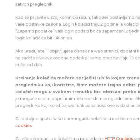
zatvori preglednik.
Kad se prijavite u svoj korisnički račun, također postavljamo n
vaše postavke zaslona. Login kolačići traju 2 godine, a kolači
“Zapamti podatke” vaši login podaci bit će zapamćeni 2 tjedna
login kolačić će biti uklonjen.
Ako uređujete ili objavljujete članak na web stranici, dodatni ko
ne sadrže nikakve osobne podatke i samo predstavljaju ID objav
ističu za 1 dan.
Kreiranje kolačića možete spriječiti u bilo kojem tre
pregledniku koji koristite, čime možete trajno odbiti p
kolačići mogu u svakom trenutku biti obrisani preko 
je moguće u svim popularnim internetskim preglednicima. Ak
pregledniku koji koristite, sve funkcionalnosti ove web stran
Za detaljne upute kako onemogućiti kolačiće u različitim inter
cookies.
Za više informacija o kolačićima pogledajte:
HTTP Cookies
an