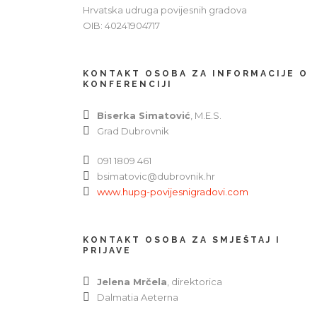
Hrvatska udruga povijesnih gradova
OIB: 40241904717
KONTAKT OSOBA ZA INFORMACIJE O
KONFERENCIJI
Biserka Simatović
, M.E.S.
Grad Dubrovnik
091 1809 461
bsimatovic@dubrovnik.hr
www.hupg-povijesnigradovi.com
KONTAKT OSOBA ZA SMJEŠTAJ I
PRIJAVE
Jelena Mrčela
, direktorica
Dalmatia Aeterna