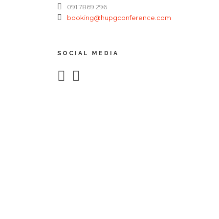
091 7869 296
booking@hupgconference.com
SOCIAL MEDIA