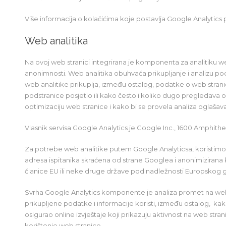
Više informacija o kolačićima koje postavlja Google Analytics 
Web analitika
Na ovoj web stranici integrirana je komponenta za analitiku w
anonimnosti. Web analitika obuhvaća prikupljanje i analizu po
web analitike prikuplja, između ostalog, podatke o web stranici
podstranice posjetio ili kako često i koliko dugo pregledava 
optimizaciju web stranice i kako bi se provela analiza oglašava
Vlasnik servisa Google Analytics je Google Inc., 1600 Amphit
Za potrebe web analitike putem Google Analyticsa, koristimo 
adresa ispitanika skraćena od strane Googlea i anonimizirana k
članice EU ili neke druge države pod nadležnosti Europskog
Svrha Google Analytics komponente je analiza promet na we
prikupljene podatke i informacije koristi, između ostalog, kako
osigurao online izvještaje koji prikazuju aktivnost na web stra
korištenje web stranice.