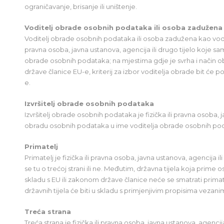
ograničavanje, brisanje ili uništenje.
Voditelj obrade osobnih podataka ili osoba zadužena
Voditelj obrade osobnih podataka ili osoba zadužena kao vodit
pravna osoba, javna ustanova, agencija ili drugo tijelo koje sam
obrade osobnih podataka; na mjestima gdje je svrha i nači
države članice EU-e, kriterij za izbor voditelja obrade bit ć
e.
Izvršitelj obrade osobnih podataka
Izvršitelj obrade osobnih podataka je fizička ili pravna osoba, j
obradu osobnih podataka u ime voditelja obrade osobnih po
Primatelj
Primatelj je fizička ili pravna osoba, javna ustanova, agencija i
se tu o trećoj strani ili ne. Međutim, državna tijela koja pri
skladu s EU ili zakonom države članice neće se smatrati prima
državnih tijela će biti u skladu s primjenjivim propisima veza
Treća strana
Treća strana je fizička ili pravna osoba, javna ustanova, agencija 