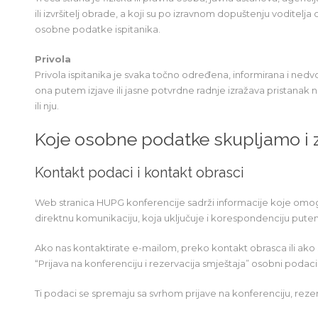
ili izvršitelj obrade, a koji su po izravnom dopuštenju voditelja
osobne podatke ispitanika.
Privola
Privola ispitanika je svaka točno određena, informirana i nedvos
ona putem izjave ili jasne potvrdne radnje izražava pristanak
ili nju.
Koje osobne podatke skupljamo i 
Kontakt podaci i kontakt obrasci
Web stranica HUPG konferencije sadrži informacije koje omogu
direktnu komunikaciju, koja uključuje i korespondenciju pute
Ako nas kontaktirate e-mailom, preko kontakt obrasca ili ako 
“Prijava na konferenciju i rezervacija smještaja” osobni podaci
Ti podaci se spremaju sa svrhom prijave na konferenciju, rezervac